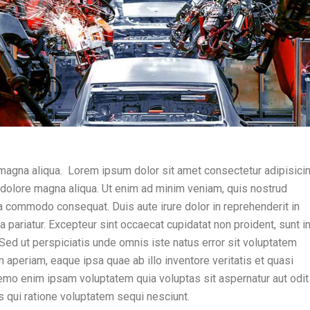
magna aliqua. Lorem ipsum dolor sit amet consectetur adipisicing
 dolore magna aliqua. Ut enim ad minim veniam, quis nostrud
 ea commodo consequat. Duis aute irure dolor in reprehenderit in
la pariatur. Excepteur sint occaecat cupidatat non proident, sunt i
. Sed ut perspiciatis unde omnis iste natus error sit voluptatem
periam, eaque ipsa quae ab illo inventore veritatis et quasi
Nemo enim ipsam voluptatem quia voluptas sit aspernatur aut odit
s qui ratione voluptatem sequi nesciunt.