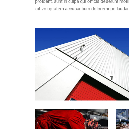
proident, sunt in culpa qui officia deserunt mol
sit voluptatem accusantium doloremque laudan