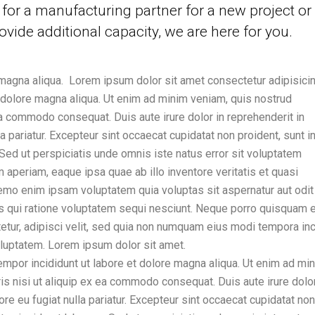
for a manufacturing partner for a new project or
ovide additional capacity, we are here for you.
magna aliqua. Lorem ipsum dolor sit amet consectetur adipisicing
 dolore magna aliqua. Ut enim ad minim veniam, quis nostrud
 ea commodo consequat. Duis aute irure dolor in reprehenderit in
la pariatur. Excepteur sint occaecat cupidatat non proident, sunt i
. Sed ut perspiciatis unde omnis iste natus error sit voluptatem
periam, eaque ipsa quae ab illo inventore veritatis et quasi
Nemo enim ipsam voluptatem quia voluptas sit aspernatur aut odit
s qui ratione voluptatem sequi nesciunt. Neque porro quisquam e
etur, adipisci velit, sed quia non numquam eius modi tempora inc
luptatem. Lorem ipsum dolor sit amet.
empor incididunt ut labore et dolore magna aliqua. Ut enim ad mi
is nisi ut aliquip ex ea commodo consequat. Duis aute irure dolor
ore eu fugiat nulla pariatur. Excepteur sint occaecat cupidatat non