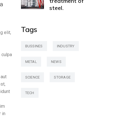
treatment of
 a
steel.
Tags
 elit,
BUSSINES
INDUSTRY
n culpa
METAL
NEWS
 aut
SCIENCE
STORAGE
st,
idunt
TECH
nim
 in