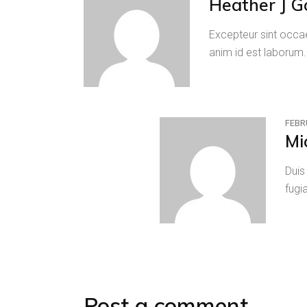
Heather J G
Excepteur sint occae
anim id est laborum
FEBR
Mi
Duis
fugi
Post a comment