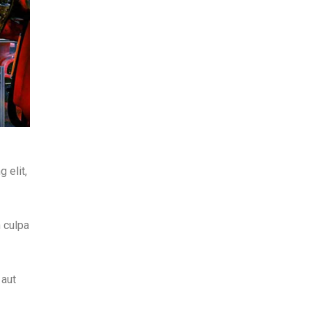
 elit,
n culpa
 aut