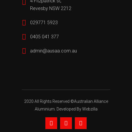
4 Fitzpatrick st,
Revesby NSW 2212
029771 5923
0405 041 377
admin@ausaa.com.au
2020 All Rights Reserved ©Australian Alliance
Aluminium. Developed By Webzilla