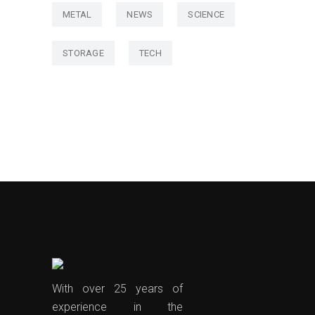
METAL
NEWS
SCIENCE
STORAGE
TECH
With over 25 years of
experience in the