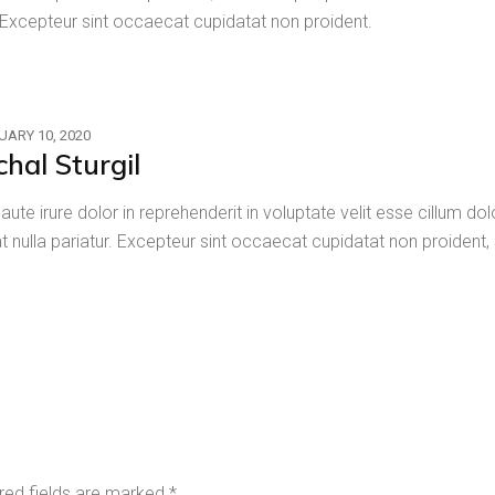
.Excepteur sint occaecat cupidatat non proident.
UARY 10, 2020
chal Sturgil
 aute irure dolor in reprehenderit in voluptate velit esse cillum do
at nulla pariatur. Excepteur sint occaecat cupidatat non proident, 
red fields are marked
*