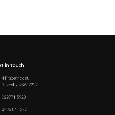
t in touch
4 Fitzpatrick st,
Revesby NSW 2212
029771 5923
0405 041 377