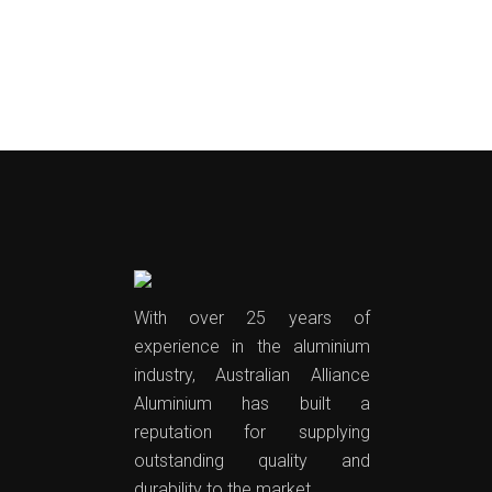
With over 25 years of
experience in the aluminium
industry, Australian Alliance
Aluminium has built a
reputation for supplying
outstanding quality and
durability to the market.