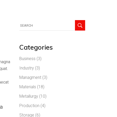
Categories
Business
(3)
 magna
Industry
(3)
quat.
Managment
(3)
aecat
Materials
(18)
Metallurgy
(10)
Production
(4)
 a
Storage
(6)