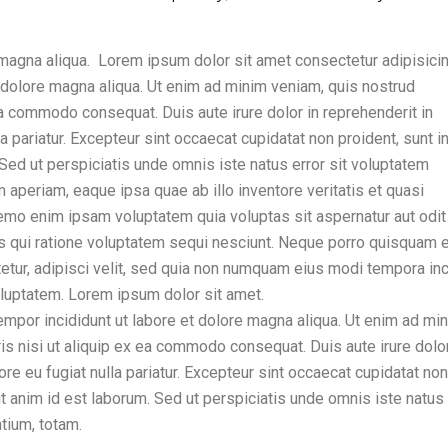
magna aliqua. Lorem ipsum dolor sit amet consectetur adipisicing
 dolore magna aliqua. Ut enim ad minim veniam, quis nostrud
 ea commodo consequat. Duis aute irure dolor in reprehenderit in
la pariatur. Excepteur sint occaecat cupidatat non proident, sunt i
. Sed ut perspiciatis unde omnis iste natus error sit voluptatem
periam, eaque ipsa quae ab illo inventore veritatis et quasi
Nemo enim ipsam voluptatem quia voluptas sit aspernatur aut odit
s qui ratione voluptatem sequi nesciunt. Neque porro quisquam e
etur, adipisci velit, sed quia non numquam eius modi tempora inc
luptatem. Lorem ipsum dolor sit amet.
empor incididunt ut labore et dolore magna aliqua. Ut enim ad mi
is nisi ut aliquip ex ea commodo consequat. Duis aute irure dolor
ore eu fugiat nulla pariatur. Excepteur sint occaecat cupidatat non
lit anim id est laborum. Sed ut perspiciatis unde omnis iste natus 
tium, totam.