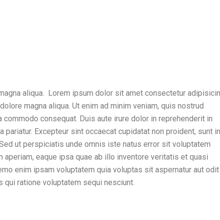
magna aliqua. Lorem ipsum dolor sit amet consectetur adipisicing
 dolore magna aliqua. Ut enim ad minim veniam, quis nostrud
 ea commodo consequat. Duis aute irure dolor in reprehenderit in
la pariatur. Excepteur sint occaecat cupidatat non proident, sunt i
. Sed ut perspiciatis unde omnis iste natus error sit voluptatem
periam, eaque ipsa quae ab illo inventore veritatis et quasi
Nemo enim ipsam voluptatem quia voluptas sit aspernatur aut odit
s qui ratione voluptatem sequi nesciunt.