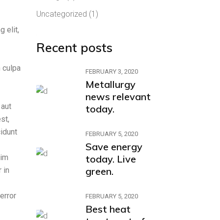
Uncategorized
(1)
 elit,
Recent posts
n culpa
FEBRUARY 3, 2020
Metallurgy
news relevant
 aut
today.
st,
idunt
FEBRUARY 5, 2020
Save energy
nim
today. Live
green.
 in
error
FEBRUARY 5, 2020
Best heat