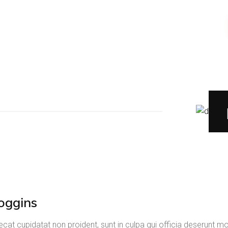
oggins
cat cupidatat non proident, sunt in culpa qui officia deserunt mol