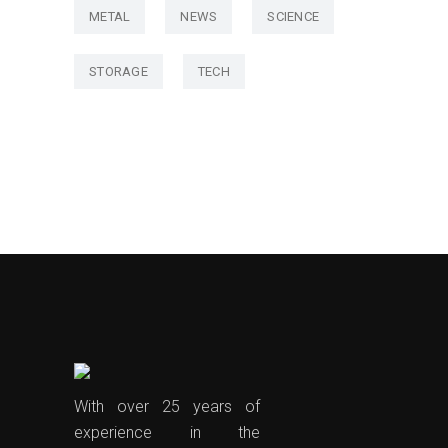
METAL
NEWS
SCIENCE
STORAGE
TECH
With over 25 years of
experience in the